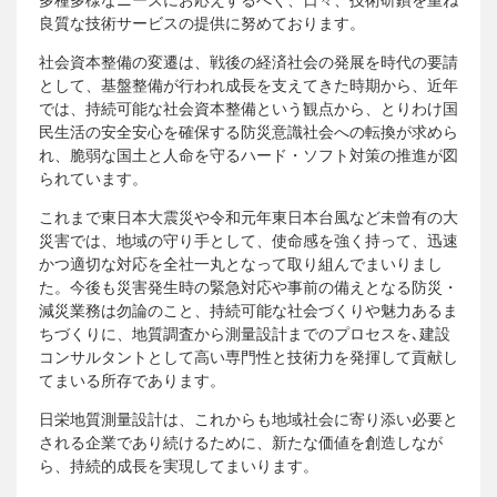
良質な技術サービスの提供に努めております。
社会資本整備の変遷は、戦後の経済社会の発展を時代の要請
として、基盤整備が行われ成長を支えてきた時期から、近年
では、持続可能な社会資本整備という観点から、とりわけ国
民生活の安全安心を確保する防災意識社会への転換が求めら
れ、脆弱な国土と人命を守るハード・ソフト対策の推進が図
られています。
これまで東日本大震災や令和元年東日本台風など未曾有の大
災害では、地域の守り手として、使命感を強く持って、迅速
かつ適切な対応を全社一丸となって取り組んでまいりまし
た。今後も災害発生時の緊急対応や事前の備えとなる防災・
減災業務は勿論のこと、持続可能な社会づくりや魅力あるま
ちづくりに、地質調査から測量設計までのプロセスを､建設
コンサルタントとして高い専門性と技術力を発揮して貢献し
てまいる所存であります。
日栄地質測量設計は、これからも地域社会に寄り添い必要と
される企業であり続けるために、新たな価値を創造しなが
ら、持続的成長を実現してまいります。