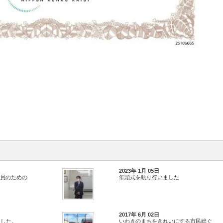
2023年 1月 05日
員のための
年頭式を執り行いました
2017年 6月 02日
ました。
いわきのまちをきれいにする市民総ぐ