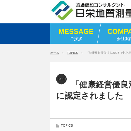
MESSAGE
COMP
ご挨拶
会社案
ホーム
TOPICS
「健康経営優良法人2025（中小
03.10
「健康経営優良
に認定されました
TOPICS