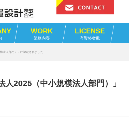
ANY
WORK
LICENSE
内
業務内容
有資格者数
規模法人部門）」に認定されました
法人2025（中小規模法人部門）」