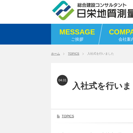
MESSAGE
COMP
ご挨拶
会社案
ホーム
TOPICS
入社式を行いました
04.01
入社式を行いま
TOPICS