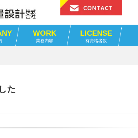
ANY
WORK
LICENSE
内
業務内容
有資格者数
した