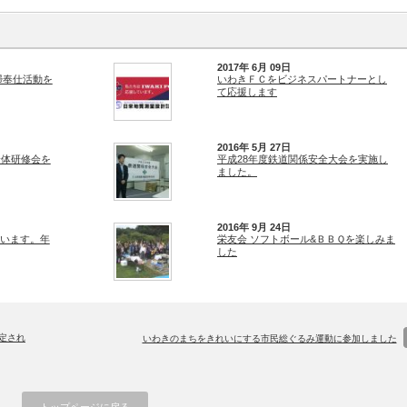
2017年 6月 09日
掃奉仕活動を
いわきＦＣをビジネスパートナーとし
て応援します
2016年 5月 27日
全体研修会を
平成28年度鉄道関係安全大会を実施し
ました。
2016年 9月 24日
います。年
栄友会 ソフトボール&ＢＢＱを楽しみま
した
定され
いわきのまちをきれいにする市民総ぐるみ運動に参加しました