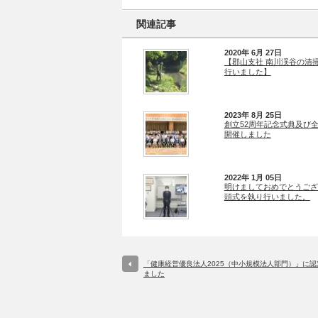
関連記事
2020年 6月 27日
【郡山支社 南川渓谷の清
行いました】
2023年 8月 25日
創立52周年記念式典及び
開催しました
2022年 1月 05日
明けましておめでとうござ
頭式を執り行いました。
「健康経営優良法人2025（中小規模法人部門）」に認
ました