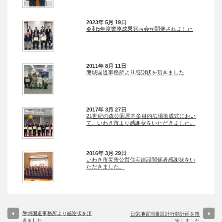
2023年 5月 19日
令和5年度業務成果発表会が開催されました
2011年 8月 11日
磐城国道事務所より感謝状を頂きました
2017年 3月 27日
21世紀の森公園屋内多目的広場落成式におい
て、いわき市より感謝状をいただきました。
2016年 3月 29日
いわき市災害公営住宅建設関係者感謝状をい
ただきました。
磐城国道事務所より感謝状を頂
日栄地質測量設計行動計画を策
きました
定しました