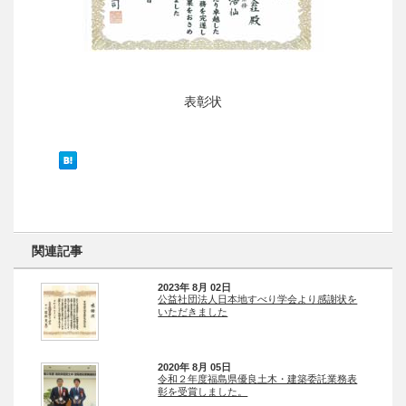
表彰状
関連記事
2023年 8月 02日
公益社団法人日本地すべり学会より感謝状を
いただきました
2020年 8月 05日
令和２年度福島県優良土木・建築委託業務表
彰を受賞しました。