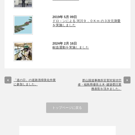
2019年 5月 09日
ドロ－ンによる 河川９．０Ｋｍ の３次元測量
を実施しました
2024年 2月 16日
献血運動を実施しました
「道の日」の道路清掃美化作業
郡山国道事務所災害対策功労
に参加しました。
者・福島県優良土木･建築委託業
務表彰を頂きました。
トップページに戻る