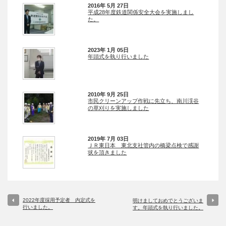
2016年 5月 27日
平成28年度鉄道関係安全大会を実施しまし
た。
2023年 1月 05日
年頭式を執り行いました
2010年 9月 25日
市民クリーンアップ作戦に先立ち、南川渓谷
の草刈りを実施しました
2019年 7月 03日
ＪＲ東日本 東北支社管内の橋梁点検で感謝
状を頂きました
2022年度採用予定者 内定式を
明けましておめでとうございま
行いました。
す。年頭式を執り行いました。