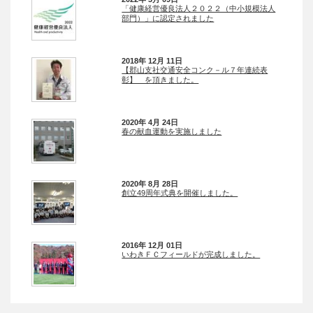
「健康経営優良法人２０２２（中小規模法人
部門）」に認定されました
2018年 12月 11日
【郡山支社交通安全コンク－ル７年連続表
彰】 を頂きました。
2020年 4月 24日
春の献血運動を実施しました
2020年 8月 28日
創立49周年式典を開催しました。
2016年 12月 01日
いわきＦＣフィールドが完成しました。