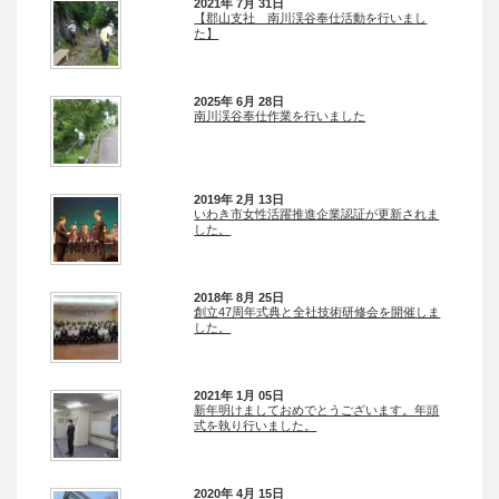
2021年 7月 31日
【郡山支社 南川渓谷奉仕活動を行いまし
た】
2025年 6月 28日
南川渓谷奉仕作業を行いました
2019年 2月 13日
いわき市女性活躍推進企業認証が更新されま
した。
2018年 8月 25日
創立47周年式典と全社技術研修会を開催しま
した。
2021年 1月 05日
新年明けましておめでとうございます。年頭
式を執り行いました。
2020年 4月 15日