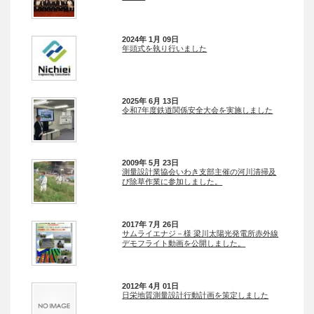
2024年 1月 09日
年頭式を執り行いました
2025年 6月 13日
令和7年度鉄道関係安全大会を実施しました
2009年 5月 23日
測量設計業協会いわき支部主催の河川清掃及
び除草作業に参加しました。
2017年 7月 26日
サムライエナジ－様 梁川太陽光発電所赤外線
デモフライト動画を公開しました。
2012年 4月 01日
日栄地質測量設計行動計画を策定しました