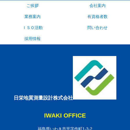
ご挨拶
会社案内
業務案内
有資格者数
ＩＳＯ活動
問い合わせ
採用情報
日栄地質測量設計株式会社
IWAKI OFFICE
福島県いわき市平字作町1-3-2