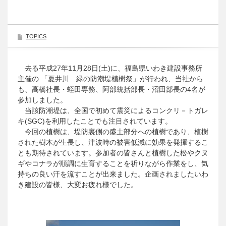
TOPICS
去る平成27年11月28日(土)に、福島県いわき建設事務所
主催の 「夏井川 緑の防潮堤植樹祭」が行われ、当社から
も、高橋社長・蛭田専務、阿部統括部長・沼田部長の4名が
参加しました。
当該防潮堤は、全国で初めて震災によるコンクリ－トガレ
キ(SGC)を利用したことでも注目されています。
今回の植樹は、堤防裏側の盛土部分への植樹であり、植樹
された樹木が生長し、津波時の被害低減に効果を発揮するこ
とも期待されています。参加者の皆さんと植樹した松やクヌ
ギやコナラが順調に生育することを祈りながら作業をし、気
持ちの良い汗を流すことが出来ました。企画されましたいわ
き建設の皆様、大変お疲れ様でした。