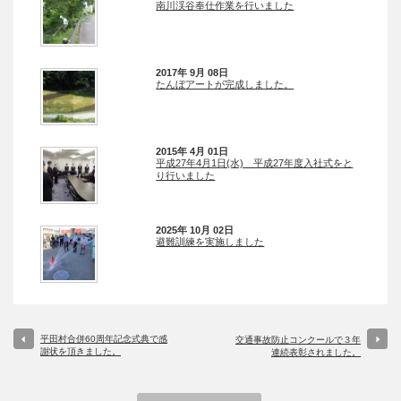
南川渓谷奉仕作業を行いました
2017年 9月 08日
たんぼアートが完成しました。
2015年 4月 01日
平成27年4月1日(水) 平成27年度入社式をと
り行いました
2025年 10月 02日
避難訓練を実施しました
平田村合併60周年記念式典で感
交通事故防止コンクールで３年
謝状を頂きました。
連続表彰されました。