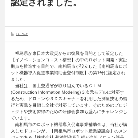
認定されました。
TOPICS
福島県が東日本大震災からの復興を目的として策定した
【イノベ－ションコ－スト構想】の中のロボット開発・実証
拠点を推進する目的で、南相馬市が設立した【南相馬市ロボ
ット機器導入促進事業補助金交付制度】の第1号に認定され
ました。
当社は、国土交通省が取り組んでいるＣＩＭ
(Construction Information Modeling)３次元モデルに対応す
るため、ドロ－ンや３Ｄスキャナ－を利用した測量技術の習
得と実践を目指し全社で対応しています。そのためのプロジ
ェクトや技術習得のための研修会参加も盛んにチャレンジし
ています。
南相馬市のロボット機器導入促進事業補助金は、当社が購
入したドロ－ンが、【南相馬市ロボット産業協議会】のメン
バ－である【株式会社 菊池製作所】様が当社ドロ－ン部品