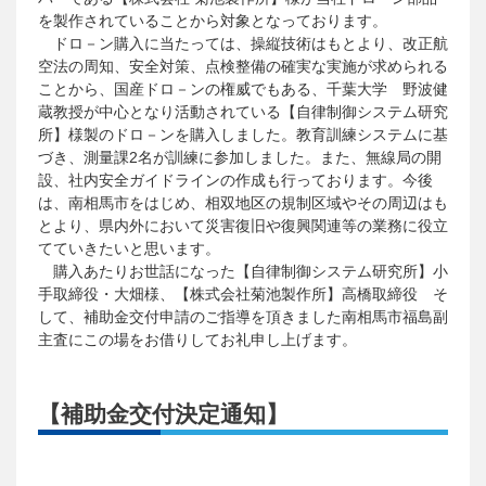
を製作されていることから対象となっております。
ドロ－ン購入に当たっては、操縦技術はもとより、改正航
空法の周知、安全対策、点検整備の確実な実施が求められる
ことから、国産ドロ－ンの権威でもある、千葉大学 野波健
蔵教授が中心となり活動されている【自律制御システム研究
所】様製のドロ－ンを購入しました。教育訓練システムに基
づき、測量課2名が訓練に参加しました。また、無線局の開
設、社内安全ガイドラインの作成も行っております。今後
は、南相馬市をはじめ、相双地区の規制区域やその周辺はも
とより、県内外において災害復旧や復興関連等の業務に役立
てていきたいと思います。
購入あたりお世話になった【自律制御システム研究所】小
手取締役・大畑様、【株式会社菊池製作所】高橋取締役 そ
して、補助金交付申請のご指導を頂きました南相馬市福島副
主査にこの場をお借りしてお礼申し上げます。
【補助金交付決定通知】