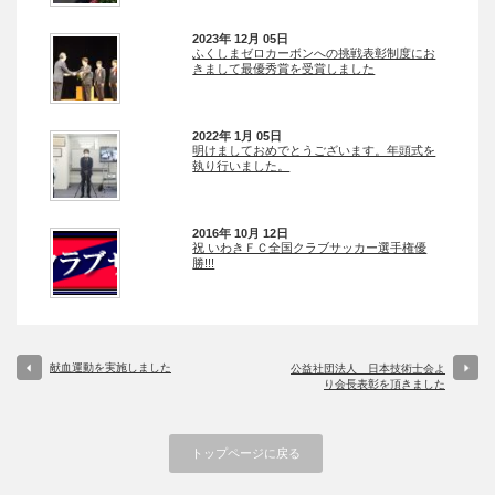
2023年 12月 05日
ふくしまゼロカーボンへの挑戦表彰制度にお
きまして最優秀賞を受賞しました
2022年 1月 05日
明けましておめでとうございます。年頭式を
執り行いました。
2016年 10月 12日
祝 いわきＦＣ全国クラブサッカー選手権優
勝!!!
献血運動を実施しました
公益社団法人 日本技術士会よ
り会長表彰を頂きました
トップページに戻る