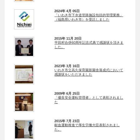
2024年 4月 05日
「いわき市下水道管路施設包括的管理業務」
（福島県いわき市）を受託しました
2015年 11月 20日
平田村合併60周年記念式典で感謝状を頂きま
した。
2023年 3月 16日
いわき市立高久保育園新園舎落成式において
感謝状をいただきました
2009年 6月 25日
「優良安全運転管理者」として表彰されまし
た
2015年 7月 23日
献血運動推進で厚生労働大臣表彰されまし
た。