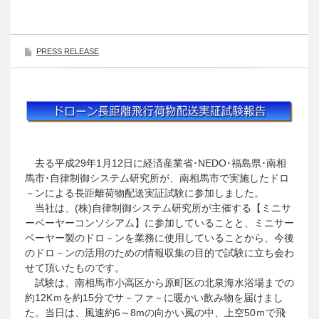
PRESS RELEASE
去る平成29年1月12日に経済産業省･NEDO･福島県･南相
馬市･自律制御システム研究所が、南相馬市で実施したドロ
－ンによる長距離荷物配送実証試験に参加しました。
当社は、(株)自律制御システム研究所が主催する【ミニサ
ーベーヤーコンソシアム】に参加していることと、ミニサー
ベーヤー製のドロ－ンを業務に使用していることから、今後
のドロ－ンの活用のための情報収集の目的で試験に立ち会わ
せて頂いたものです。
試験は、南相馬市小高区から原町区の北泉海水浴場までの
約12Kｍを約15分でサ－ファ－に暖かい飲み物を届けまし
た。当日は、風速約6～8mの向かい風の中、上空50ｍで飛