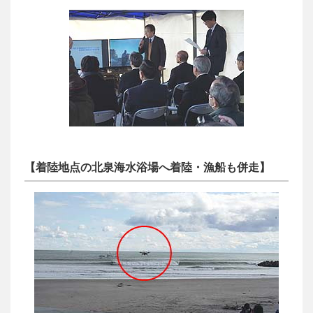
【着陸地点の北泉海水浴場へ着陸・漁船も併走】