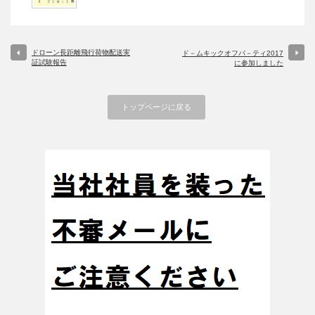
ドローン長距離飛行荷物配送実
ド－ムキックオフパ－ティ2017
証試験報告
に参加しました
トップページに戻る