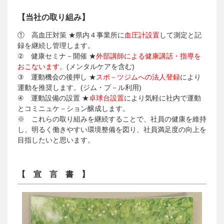
【当社の取り組み】
① 高血圧対策 ★県内４事業所に
血圧計設置
して測定と記
録を継続し管理します。
② 健康セミナ－開催 ★
外部講師による健康講話・指導を
おこないます。
(メンタルケアを含む)
③ 運動機会の後押し ★
スポ－ツジムへの法人登録
により
運動を推奨します。(ジム・プ－ル利用)
④ 運動設備の設置 ★
卓球台設置
により気軽に社内で運動
とコミニュケ－ション醸成します。
※ これらの取り組みを継続することで、社員の健康を維持
し、明るく働きやすい環境整備を図り、社員満足度の向上を
目指したいと思います。
【 宣 言 書 】