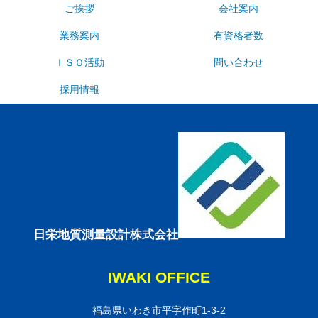
ご挨拶
会社案内
業務案内
有資格者数
ＩＳＯ活動
問い合わせ
採用情報
日栄地質測量設計株式会社
IWAKI OFFICE
福島県いわき市平字作町1-3-2