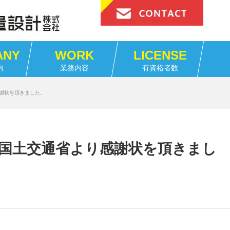
ANY
WORK
LICENSE
内
業務内容
有資格者数
感謝状を頂きました。
で国土交通省より感謝状を頂きまし