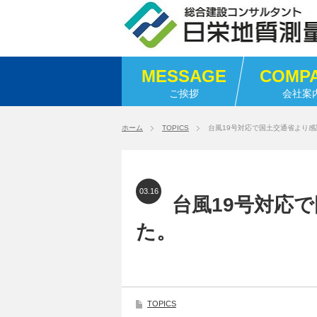
MESSAGE
COMP
ご挨拶
会社案
ホーム
TOPICS
台風19号対応で国土交通省より
03.16
台風19号対応
た。
TOPICS