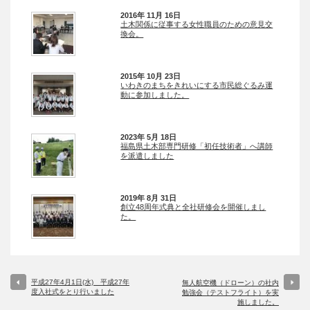
2016年 11月 16日
土木関係に従事する女性職員のための意見交
換会。
2015年 10月 23日
いわきのまちをきれいにする市民総ぐるみ運
動に参加しました。
2023年 5月 18日
福島県土木部専門研修「初任技術者」へ講師
を派遣しました
2019年 8月 31日
創立48周年式典と全社研修会を開催しまし
た。
平成27年4月1日(水) 平成27年
無人航空機（ドローン）の社内
度入社式をとり行いました
勉強会（テストフライト）を実
施しました。