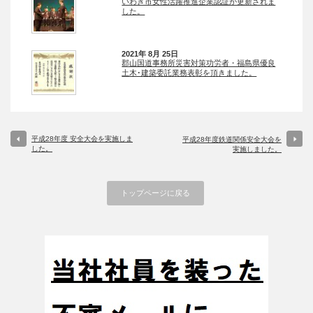
いわき市女性活躍推進企業認証が更新されま
した。
2021年 8月 25日
郡山国道事務所災害対策功労者・福島県優良
土木･建築委託業務表彰を頂きました。
平成28年度 安全大会を実施しま
平成28年度鉄道関係安全大会を
した。
実施しました。
トップページに戻る