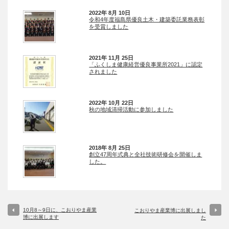
2022年 8月 10日
令和4年度福島県優良土木・建築委託業務表彰
を受賞しました
2021年 11月 25日
「ふくしま健康経営優良事業所2021」に認定
されました
2022年 10月 22日
秋の地域清掃活動に参加しました
2018年 8月 25日
創立47周年式典と全社技術研修会を開催しま
した。
10月8～9日に、こおりやま産業
こおりやま産業博に出展しまし
博に出展します
た