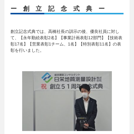
ー 創 立 記 念 式 典 ー
創立記念式典では、高橋社長の訓示の後、優良社員に対し
て、【永年勤続表彰2名】【事業計画表彰12部門】【技術表
彰17名】【営業表彰1チーム、1名】【特別表彰11名】の表
彰を行いました。