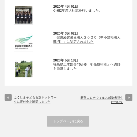
2020年 4月 01日
令和2年度入社式を行いました。
2020年 3月 02日
「健康経営優良法人２０２０（中小規模法人
部門）」に認定されました
2023年 5月 18日
福島県土木部専門研修「初任技術者」へ講師
を派遣しました
ふくしま子ども食堂ネットワー
新型コロナウィルス感染者発生
クに寄付金を贈呈しました
について
トップページに戻る