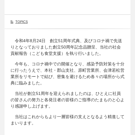
TOPICS
令和4年8月24日 創立51周年式典、及びコロナ禍で先送
りとなっておりました創立50周年記念品贈呈、当社の社会
貢献報告（こども食堂支援）を執り行いました。
今年も、コロナ禍中での開催となり、感染予防対策を十分
に行ったうえで、本社・郡山支社、原町営業所、会津若松営
業所をリモートで結び、密集を避けるため各々の場所から式
典に臨みました。
当社が創立51周年を迎えられましたのは、ひとえに社員
の皆さんの努力と各発注者の皆様のご指導のたまものと心よ
り感謝申し上げます。
当社はこれからもより一層皆様の支えとなるよう精進して
まいります。