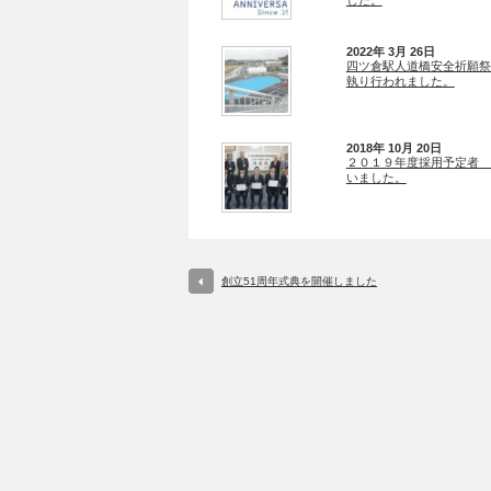
した。
2022年 3月 26日
四ツ倉駅人道橋安全祈願祭
執り行われました。
2018年 10月 20日
２０１９年度採用予定者 
いました。
創立51周年式典を開催しました