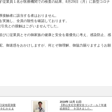
す従業員１名が医療機関での検査の結果、8月29日（月）に新型コロナ
厚接触者に該当する者はおりません。
を実施し、全員の陰性を確認しております。
取引先との接触はございませんでした。
並びに従業員とその御家族の健康と安全を最優先に考え、感染防止、感
配、御迷惑をおかけしますが、何とぞ御理解、御協力賜りますようお願
2018年 12月 11日
で日栄地質測量
【郡山支社交通安全コンク－ル７年連
年をむかえま
続表彰】 を頂きました。