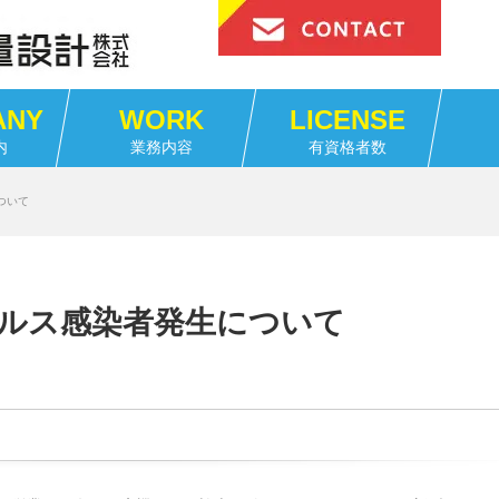
ANY
WORK
LICENSE
内
業務内容
有資格者数
ついて
ルス感染者発生について