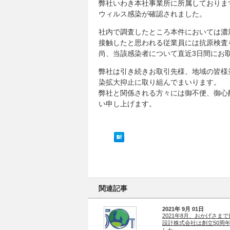
弊社いわき本社事業所に所属しておりま
ウィルス感染が確認されました。
社内で調査したところ本件においては濃
接触したと思われる従業員には抗原検査
尚、当該感染者について直近3日間にお
弊社は引き続きお取引先様、地域の皆様
染拡大抑止に取り組んでまいります。
弊社と関係される方々には御不便、御心
い申し上げます。
関連記事
2021年 9月 01日
2021年8月、おかげさま
設計株式会社は創立50周