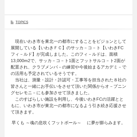
TOPICS
現在いわき市を東北一の都市にすることをビジョンとして
展開している【いわきＦＣ】のサッカ－コ－ト【いわきFC
フィ－ルド】が完成しました。このフィ－ルドは、面積
13,000m2で、サッカ－コ－ト1面とフットサルコ－ト2面が
配置され、クラブメンバ－の練習や今後始まるアカデミ－で
の活用も予定されているそうです。
当社は、測量・設計・許認可・工事等を担当された８社の
皆さんと一緒にお手伝いをさせて頂いた関係からオ－プニン
グセレモニ－にも参加させて頂きました。
このすばらしい施設を利用し、今後いわきFCの活躍とと
もに、いわき市が東北一の都市になるよう引き続き応援させ
て頂きます。
早くも ～魂の息吹くフットボール～ に夢が膨らみます。