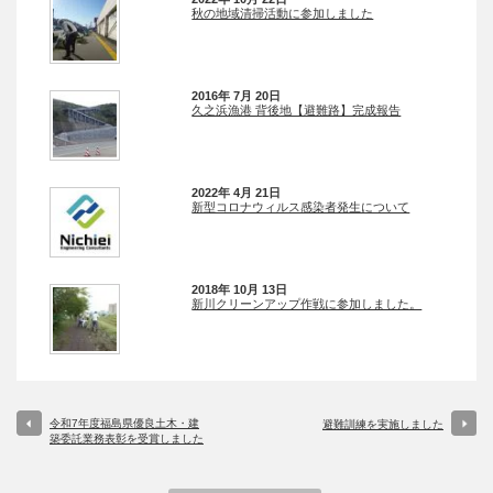
秋の地域清掃活動に参加しました
2016年 7月 20日
久之浜漁港 背後地【避難路】完成報告
2022年 4月 21日
新型コロナウィルス感染者発生について
2018年 10月 13日
新川クリーンアップ作戦に参加しました。
令和7年度福島県優良土木・建
避難訓練を実施しました
築委託業務表彰を受賞しました