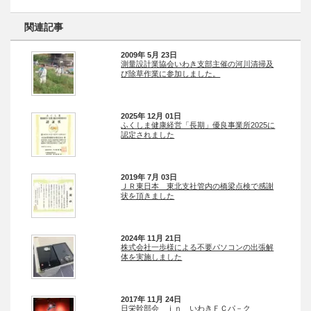
関連記事
2009年 5月 23日
測量設計業協会いわき支部主催の河川清掃及
び除草作業に参加しました。
2025年 12月 01日
ふくしま健康経営「長期」優良事業所2025に
認定されました
2019年 7月 03日
ＪＲ東日本 東北支社管内の橋梁点検で感謝
状を頂きました
2024年 11月 21日
株式会社一歩様による不要パソコンの出張解
体を実施しました
2017年 11月 24日
日栄幹部会 ｉｎ いわきＦＣパ－ク