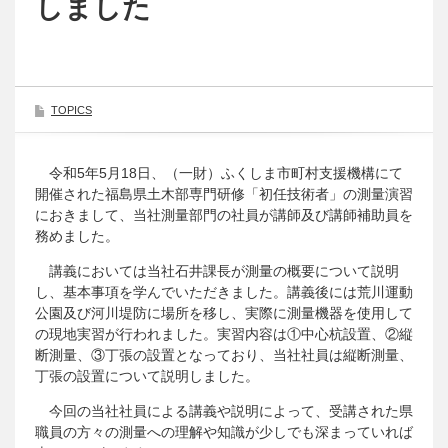
しました
TOPICS
令和5年5月18日、（一財）ふくしま市町村支援機構にて
開催された福島県土木部専門研修「初任技術者」の測量演習
におきまして、当社測量部門の社員が講師及び講師補助員を
務めました。
講義においては当社石井課長が測量の概要について説明
し、基本事項を学んでいただきました。講義後には荒川運動
公園及び河川堤防に場所を移し、実際に測量機器を使用して
の現地実習が行われました。実習内容は①中心杭設置、②縦
断測量、③丁張の設置となっており、当社社員は縦断測量、
丁張の設置について説明しました。
今回の当社社員による講義や説明によって、受講された県
職員の方々の測量への理解や知識が少しでも深まっていれば