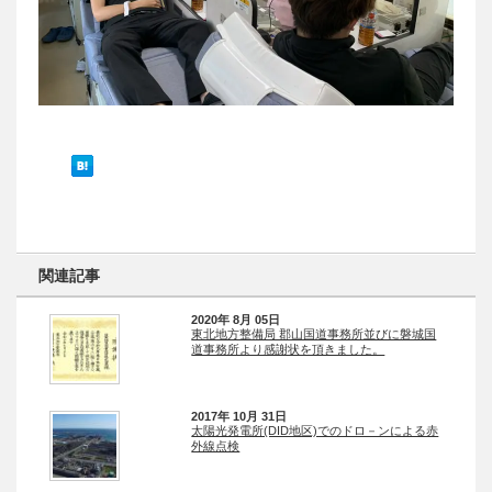
関連記事
2020年 8月 05日
東北地方整備局 郡山国道事務所並びに磐城国
道事務所より感謝状を頂きました。
2017年 10月 31日
太陽光発電所(DID地区)でのドロ－ンによる赤
外線点検