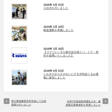
2026年 4月 01日
入社式を行いました
2024年 2月 16日
献血運動を実施しました
2018年 3月 30日
【コマツレンタル株式会社様とパ－トナ－契
約を提携いたしました】
2018年 6月 01日
いわきのまちをきれいにする市民総ぐるみ運
動に参加しました
県立磐城農業高等学校にて出前
令和7年度福島県優良土木・建
講座を行いました
築委託業務表彰を受賞しました