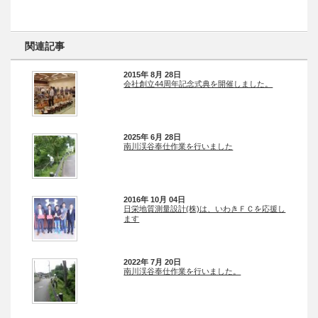
関連記事
2015年 8月 28日
会社創立44周年記念式典を開催しました。
2025年 6月 28日
南川渓谷奉仕作業を行いました
2016年 10月 04日
日栄地質測量設計(株)は、いわきＦＣを応援し
ます
2022年 7月 20日
南川渓谷奉仕作業を行いました。