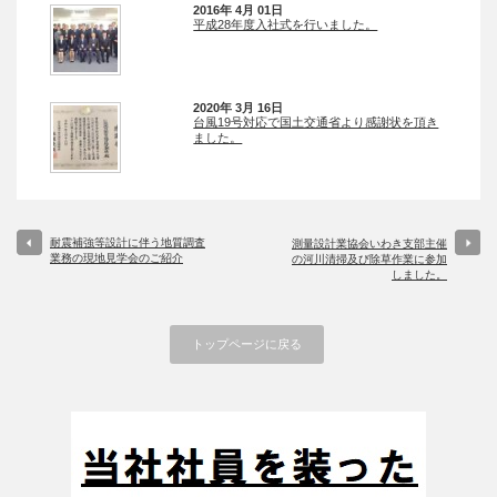
2016年 4月 01日
平成28年度入社式を行いました。
2020年 3月 16日
台風19号対応で国土交通省より感謝状を頂き
ました。
耐震補強等設計に伴う地質調査
測量設計業協会いわき支部主催
業務の現地見学会のご紹介
の河川清掃及び除草作業に参加
しました。
トップページに戻る