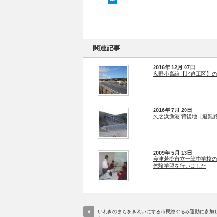
関連記事
2016年 12月 07日
広野小高線【北迫工区】の
2016年 7月 20日
久之浜漁港 背後地【避難
2009年 5月 13日
会津若松市立一箕中学校の
体験学習を行いました
いわきのまちをきれいにする市民総ぐるみ運動に参加