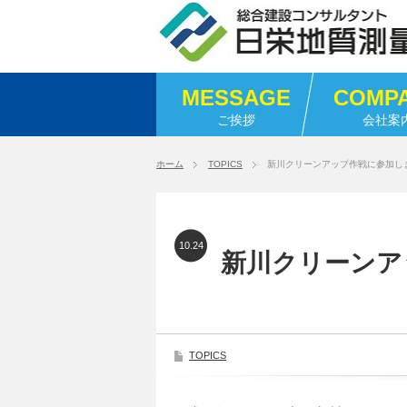
MESSAGE
COMP
ご挨拶
会社案
ホーム
TOPICS
新川クリーンアップ作戦に参加し
10.24
新川クリーンア
TOPICS