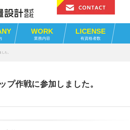
ANY
WORK
LICENSE
内
業務内容
有資格者数
ました。
ップ作戦に参加しました。