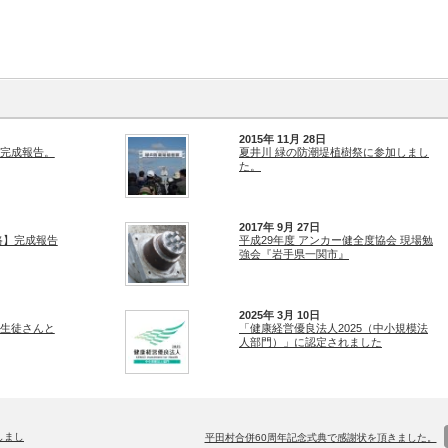
2015年 11月 28日
完成報告。
夏井川 緑の防潮堤植樹祭に参加しまし
た。
2017年 9月 27日
路】完成報告
平成29年度 アンカー健全度協会 現場勉
強会『岩手県一関市』
2025年 3月 10日
生徒さんと
「健康経営優良法人2025（中小規模法
人部門）」に認定されました
しまし
平田村合併60周年記念式典で感謝状を頂きました。