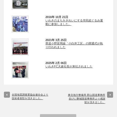
2016年 10月 21日
いわきのまちをきれいにする市民総ぐるみ運
動に参加しました。
2021年 3月 25日
県道小野富岡線「小白井工区」の開通式が執
り行われました
2025年 2月 06日
いわきFC大倉社長が来社されました
全国地質調査業協会連合会より
東北地方整備局 郡山国道事務所
技術者表彰を頂きました。
並びに磐城国道事務所より感謝
状を頂きました。