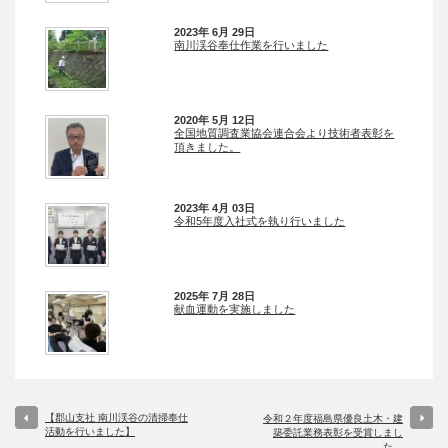
2023年 6月 29日
南川渓谷奉仕作業を行いました
2020年 5月 12日
全国地質調査業協会連合会より技術者表彰を
頂きました。
2023年 4月 03日
令和5年度入社式を執り行いました
2025年 7月 28日
献血運動を実施しました
【郡山支社 南川渓谷の清掃奉仕
令和２年度福島県優良土木・建
活動を行いました】
築委託業務表彰を受賞しまし
た。